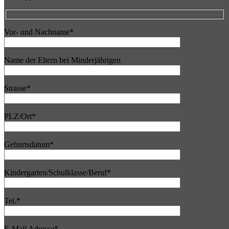
Vor- und Nachname*
Name der Eltern bei Minderjährigen
Strasse*
PLZ/Ort*
Geburtsdatum*
Kindergarten/Schulklasse/Beruf*
Tel.*
E-Mail Adresse*