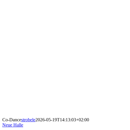
TANZ, AKROBAT
BODENTURNE
Co-Dance
strobele
2026-05-19T14:13:03+02:00
Neue Halle