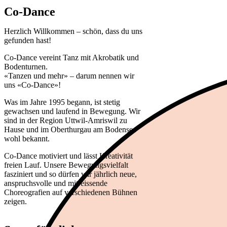
VEREINT
Co-Dance
Herzlich Willkommen – schön, dass du uns
gefunden hast!
Co-Dance vereint Tanz mit Akrobatik und
Bodenturnen.
«Tanzen und mehr» – darum nennen wir
uns «Co-Dance»!
Was im Jahre 1995 begann, ist stetig
gewachsen und laufend in Bewegung. Wir
sind in der Region Uttwil-Amriswil zu
Hause und im Oberthurgau am Bodensee
wohl bekannt.
Co-Dance motiviert und lässt Kreativität
freien Lauf. Unsere Bewegungsvielfalt
fasziniert und so dürfen wir jährlich neue,
anspruchsvolle und mitreissende
Choreografien auf verschiedenen Bühnen
zeigen.