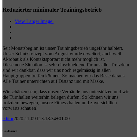
Reduzierter minimaler Trainingsbetrieb
View Larger Image
Seit Monatsbeginn ist unser Trainingsbetrieb ungefähr halbiert.
Unser Schutzkonzept vom August wurde erweitert, auch weil
Akrobatik als Kontaktsportart nicht mehr möglich ist.
Diese neue Situation ist sehr einschneidend für uns alle. Trotzdem
sind wir dankbar, dass wir uns noch regelmässig in allen
Hauptgruppen treffen können. So machen wir das Beste daraus.
Alle Trainer unterrichten auf Distanz und mit Maske.
Wir schätzen sehr, dass unsere Verbände uns unterstützen und wir
die Turnhallen weiterhin belegen dürfen. So können wir uns
trotzdem bewegen, unsere Fitness halten und zuversichtlich
vorwärts schauen!
editor
2020-11-09T13:18:34+01:00
Co-Dance