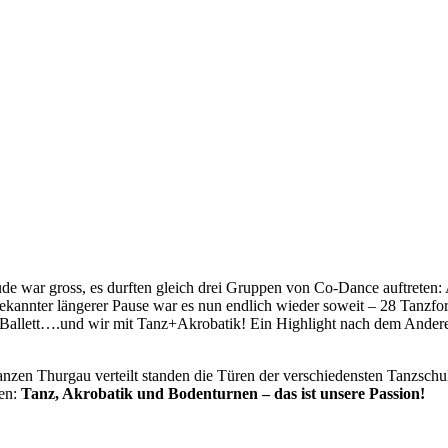
 war gross, es durften gleich drei Gruppen von Co-Dance auftreten: 
t bekannter längerer Pause war es nun endlich wieder soweit – 28 Tanzf
Ballett….und wir mit Tanz+Akrobatik! Ein Highlight nach dem Andere
en Thurgau verteilt standen die Türen der verschiedensten Tanzschule
en:
Tanz, Akrobatik und Bodenturnen – das ist unsere Passion!