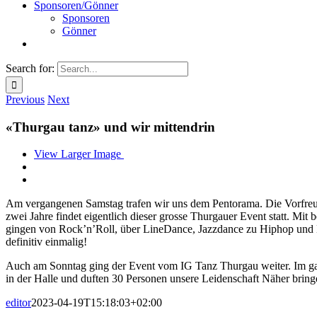
Sponsoren/Gönner
Sponsoren
Gönner
Search for:
Previous
Next
«Thurgau tanz» und wir mittendrin
View Larger Image
Am vergangenen Samstag trafen wir uns dem Pentorama. Die Vorfreude
zwei Jahre findet eigentlich dieser grosse Thurgauer Event statt. Mi
gingen von Rock’n’Roll, über LineDance, Jazzdance zu Hiphop und 
definitiv einmalig!
Auch am Sonntag ging der Event vom IG Tanz Thurgau weiter. Im ganz
in der Halle und duften 30 Personen unsere Leidenschaft Näher bring
editor
2023-04-19T15:18:03+02:00